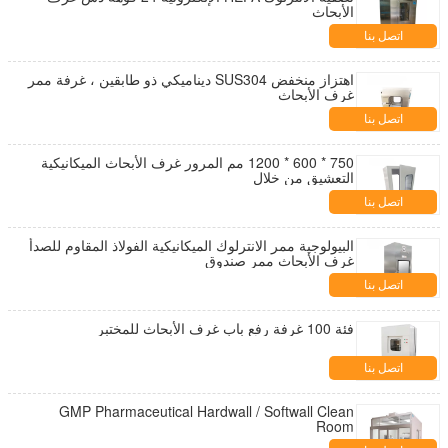
الأبحاث
اتصل بنا
اهتزاز منخفض SUS304 ديناميكي ذو طابقين ، غرفة ممر
غرف الأبحاث
اتصل بنا
750 * 600 * 1200 مم المرور غرف الأبحاث الميكانيكية
التعشيق من خلال
اتصل بنا
البيولوجية ممر الانترلوك الميكانيكية الفولاذ المقاوم للصدأ
غرف الأبحاث ممر صندوق
اتصل بنا
فئة 100 غرفة رفع باب غرف الأبحاث للمختبر
اتصل بنا
GMP Pharmaceutical Hardwall / Softwall Clean
Room