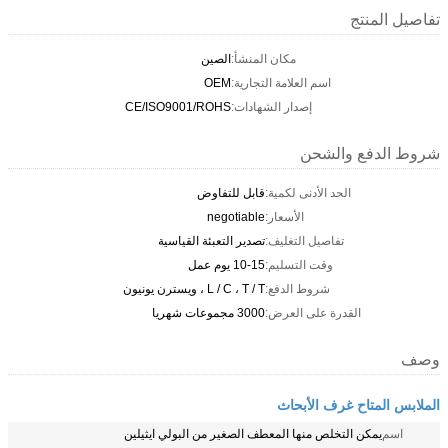
تفاصيل المنتج
مكان المنشأ:
الصين
اسم العلامة التجارية:
OEM
إصدار الشهادات:
CE/ISO9001/ROHS
شروط الدفع والشحن
الحد الأدنى لكمية:
قابل للتفاوض
الأسعار:
negotiable
تفاصيل التغليف:
تصدير التعبئة القياسية
وقت التسليم:
10-15 يوم عمل
شروط الدفع:
L / C ، T / T ، ويسترن يونيون
القدرة على العرض:
3000 مجموعات شهريا
وصف
الملابس المتاح غرف الأبحاث
اسم
يمكن التخلص منها المعطف الصغير من البولي ايثيلين