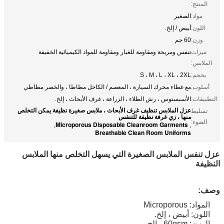
المنتج:
مواد:
الصغير
اللون:
أبيض / إلخ.
وزن:
60 جم
ميزات
تنفس ومريحة ومقاومة للغبار ومقاومة للمواد الكيميائية الخفيفة
الملابس:
بحجم:
S ، M ، L ، XL ، 2XL
أسلوب:
مع غطاء محرك السيارة ، المعصم / الكاحل مطاطا ، والخصر مطاطي
التطبيقات:
الأسبستوس ، رش الطلاء ، الزراعة ، غرف الأبحاث ، إلخ.
عزل الملابس تنظيف غرف الأبحاث ، ملابس صغيرة نظيفة يمكن التخلص
تسليط
منها ، زي غرفة نظيفة للتنفس
الضوء:
Microporous Disposable Cleanroom Garments
,
,
Breathable Clean Room Uniforms
عزل تنفس الملابس الصغيرة التي يسهل التخلص منها الملابس
النظيفة
وصف:
المواد: Microporous
اللون: أبيض ، إلخ.
الوزن: 60gsm ، إلخ.