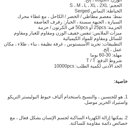
الحجم: S ، M ، L ، XL ، 2XL
الخياطة: التماس Serged
نمط: معصم مطاطي / الخصر / الكاحل ، مع غطاء محرك
السيارة ، الجبهة سستة ، الخيار: رفرف العاصفة
الحزمة: 25pcs أو 50pcs في الكرتون / حزمة
ميزات الملابس: تنفس.خفيف الوزن ومقاوم للغبار ومقاوم
للسائل ومقاوم للمواد الكيميائية
التطبيقات: تجريد الأسبستوس ، غرفة نظيفة ، بناء ، طلاء ، مكان
عمل ، إلخ.
مهلة: 30-60 يوما
شروط الدفع: T / T
الحد الأدنى لكمية الطلب: 10000pcs
خاصية:
1. هو للجنسين ، والنسيج باستخدام ألياف خيوط البوليستر التريكو
واستيراد الحرير موصل.
2. يمكنها إزالة الكهرباء الساكنة لجسم الإنسان بشكل فعال ، مع
خصائص دائمة مقاومة للساكنة.