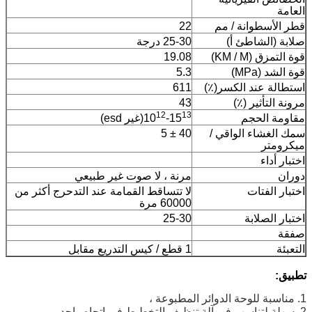
العامة
قطر الأسطوانة / مم
22
صلابة (الشاطئ أ)
25-30 درجة
قوة التمزق (KM / M)
19.08
قوة الشد (MPa)
5.3
استطالة عند الكسر(٪)
611
مرونة التأثير (٪)
43
12
13
مقاومة الحجم
-15
10
(غير esd)
سمك الغشاء الواقي /
40 ± 5
ميكرومتر
اختبار أداء
دوران
مرنة ، لا صوت غير طبيعي
اختبار الفتات
لا تتساقط القمامة عند التدحرج أكثر من
60000 مرة
اختبار الصلابة
25-30
صفقة
التعبئة
1 قطع / كيس التدريع مقابل
تطبيق:
1. مناسبة للوحة الدوائر المطبوعة ،
2. سهلة لتناسب في آلة تنظيف التخطيط في اتجاه واحد