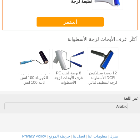
نظيفة لزجة
استمر
غرف الأبحاث لزجة الأسطوانة
أكثر
وصة غرف
12 بوصة سيليكون
8 بوصة لينت PE
بكرات لاصقة مقاومة
مقبض ألوم
اث لزجة
DCR الأسطوانة
غرف الأبحاث لزجة
للكهرباء 100 انش
للنزع
سطوانة
لزجة لتنظيف ثنائي
الأسطوانة
ثابتة 100 انش
الفينيل متعدد الكلور
للمختبرات
غير اللغة
Arabic
منزل
|
معلومات عنا
|
اتصل بنا
|
خريطة الموقع
|
Privacy Policy