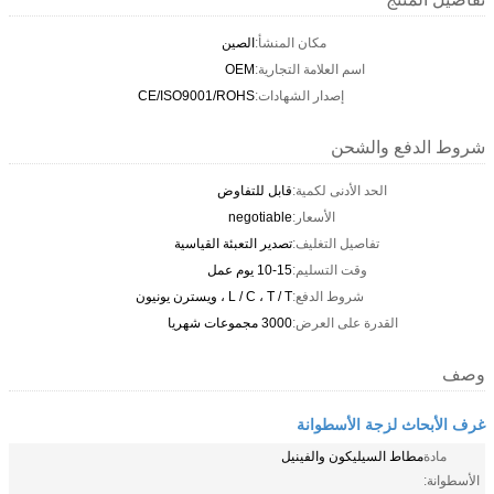
مكان المنشأ:
الصين
اسم العلامة التجارية:
OEM
إصدار الشهادات:
CE/ISO9001/ROHS
شروط الدفع والشحن
الحد الأدنى لكمية:
قابل للتفاوض
الأسعار:
negotiable
تفاصيل التغليف:
تصدير التعبئة القياسية
وقت التسليم:
10-15 يوم عمل
شروط الدفع:
L / C ، T / T ، ويسترن يونيون
القدرة على العرض:
3000 مجموعات شهريا
وصف
غرف الأبحاث لزجة الأسطوانة
مادة
مطاط السيليكون والفينيل
الأسطوانة: