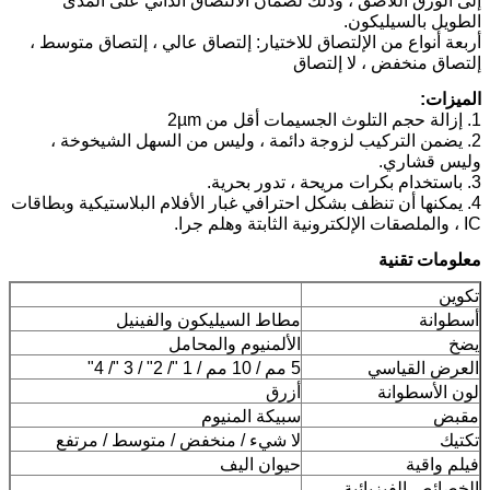
إلى الورق اللاصق ، وذلك لضمان الالتصاق الذاتي على المدى
الطويل بالسيليكون.
أربعة أنواع من الإلتصاق للاختيار: إلتصاق عالي ، إلتصاق متوسط ​​،
إلتصاق منخفض ، لا إلتصاق
الميزات:
1. إزالة حجم التلوث الجسيمات أقل من 2µm
2. يضمن التركيب لزوجة دائمة ، وليس من السهل الشيخوخة ،
وليس قشاري.
3. باستخدام بكرات مريحة ، تدور بحرية.
4. يمكنها أن تنظف بشكل احترافي غبار الأفلام البلاستيكية وبطاقات
IC ، والملصقات الإلكترونية الثابتة وهلم جرا.
معلومات تقنية
تكوين
أسطوانة
مطاط السيليكون والفينيل
يضخ
الألمنيوم والمحامل
العرض القياسي
5 مم / 10 مم / 1 "/ 2" / 3 "/ 4"
لون الأسطوانة
أزرق
مقبض
سبيكة المنيوم
تكتيك
لا شيء / منخفض / متوسط ​​/ مرتفع
فيلم واقية
حيوان اليف
الخصائص الفيزيائية