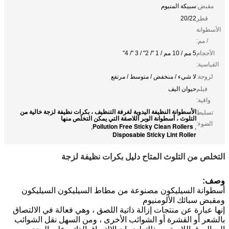
مقبض:
سبيكة المنيوم
قطر
20/22
الأسطوانة
/ مم:
الأحجام
5 مم / 10 مم / 1 "/ 2" / 3 "/ 4"
القياسية:
لزوجة:
لا شيء / منخفض / متوسط ​​/ مرتفع
فيلم
حيوان اليف
واقية:
الأسطوانة النظيفة اليدوية لغرفة التنظيف ، بكرات نظيفة لزجة خالية من
تسليط
التلوث ، أسطوانة الوبر اللاصقة التي يمكن التخلص منها
الضوء:
Pollution Free Sticky Clean Rollers
,
,
Disposable Sticky Lint Roller
التخلص من التلوث المتاح دليل بكرات نظيفة لزجة
وصف:
أسطوانة السيليكون مصنوعة من مطاط السيليكون السيليكون
ومقبض سبائك الألومنيوم
إنها عبارة عن منتجات إزالة ذاتية اللصق ، وهي فعالة في الالتصاق
بالشعر أو القشرة أو الشوائب الأخرى ، ومن السهل نقل الشوائب