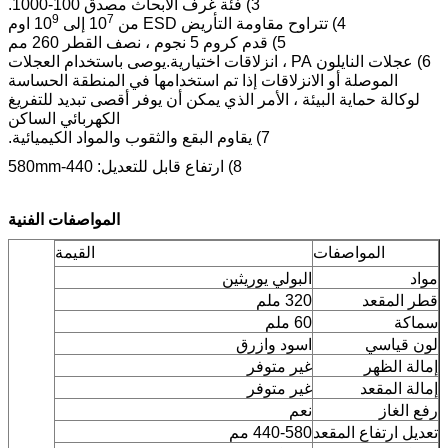
3) فئة غرف الأبحاث مصدق 100-1000.
9
7
4) تتراوح مقاومة التأريض ESD من 10
إلى 10
اوم
5) قدم كروم 5 نجوم ، نصف القطر 260 مم
6) عجلات النايلون PA ، انزلاقات اختيارية.يوصى باستخدام العجلات
الموصلة أو الانزلاقات إذا تم استخدامها في المنطقة الحساسة
لوكالة حماية البيئة ، الأمر الذي يمكن أن يوفر أقصى تبديد للتفريغ
الكهربائي الساكن
7) يقاوم البقع والثقوب والمواد الكيميائية.
8) ارتفاع قابل للتعديل: 440-580mm
المواصفات الفنية
المواصفات
القيمة
مواد
البولي يوريثين
قطر المقعد
320 ملم
سماكة
60 ملم
لون قياسي
اسود وازرق
إمالة الظهر
غير متوفر
إمالة المقعد
غير متوفر
رفع الغاز
نعم
تعديل ارتفاع المقعد
440-580 مم