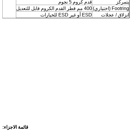
يتمركز
قدم كروم 5 نجوم
Footring (اختياري)
400 مم قطر القدم الكروم قابل للتعديل
انزلاق / عجلات
ESD أو غير ESD للخيارات
قائمة الاجزاء: