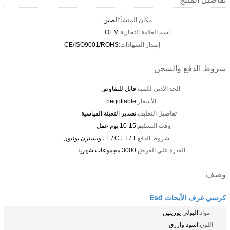
مكان المنشأ:
الصين
اسم العلامة التجارية:
OEM
إصدار الشهادات:
CE/ISO9001/ROHS
شروط الدفع والشحن
الحد الأدنى لكمية:
قابل للتفاوض
الأسعار:
negotiable
تفاصيل التغليف:
تصدير التعبئة القياسية
وقت التسليم:
10-15 يوم عمل
شروط الدفع:
L / C ، T / T ، ويسترن يونيون
القدرة على العرض:
3000 مجموعات شهريا
وصف
كرسي غرف الأبحاث Esd
مواد:
البولي يوريثين
اللون:
اسود وازرق