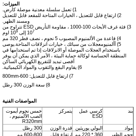
الميزات:
1) تعمل سلسلة معدنية موصلة كأرض.
2) ارتفاع قابل للتعديل ، الخيارات المتاحة للمقعد قابل للتعديل
ومسند الظهر.
3) فئة غرف الأبحاث 100-1000 ، مقاومة التأريض ESD تتراوح من
9
7
10
إلى 10
اوم
4) قاعدة من الألمنيوم المصبوب 5 نجوم ، نصف قطر 320 مم
5) أ
ألمنيوم
عجلات من سبائك ، خيارات انزلاقات المتاحة.يوصى
باستخدام العجلات الموصلة أو الانزلاقات إذا تم استخدامها في
المنطقة الحساسة لوكالة حماية البيئة ، الأمر الذي يمكن أن يوفر
أقصى تبديد للتفريغ الكهربائي الساكن
6) يقاوم البقع والثقوب والمواد الكيميائية.
7) ارتفاع قابل للتعديل: 600-800mm
8) سعة الوزن 300 رطل
المواصفات الفنية
بند
كرسي عمل
يتمركز
خمس نجوم أ
يموت
ESD
الصب الألمنيوم ،
R320mm
مواد
البولي يوريثين
قدرة الوزن
300 رطل
حجم الظهر
360 * 220 مم
ارتفاع قابل
600-800 مم