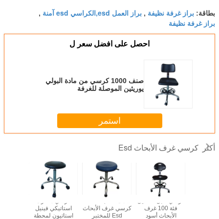
براز غرفة نظيفة
براز العمل esd,الكراسي esd آمنة
بطاقة:
,
,
براز غرفة نظيفة
احصل على افضل سعر ل
صنف 1000 كرسي من مادة البولي
يوريثين الموصلة للغرفة
استمر
كرسي غرف الأبحاث Esd
أكثر
مريح من
كرسي قابل للتعديل
سمك قطب 60mm
كرسي متحرك
قطر مري
الأبحاث
فئة 100 غرف
كرسي غرف الأبحاث
استاتيكي فينيل
ب
الأبحاث أسود
Esd للمختبر
استاتيون لمحطة
نظي