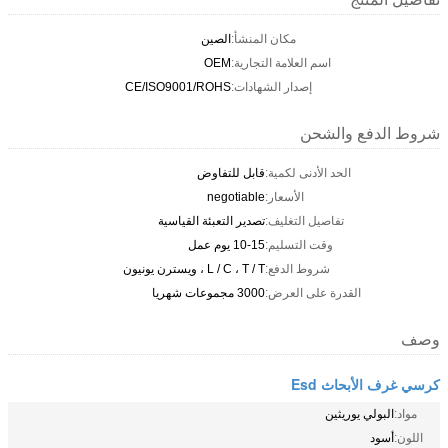
مكان المنشأ:
الصين
اسم العلامة التجارية:
OEM
إصدار الشهادات:
CE/ISO9001/ROHS
شروط الدفع والشحن
الحد الأدنى لكمية:
قابل للتفاوض
الأسعار:
negotiable
تفاصيل التغليف:
تصدير التعبئة القياسية
وقت التسليم:
10-15 يوم عمل
شروط الدفع:
L / C ، T / T ، ويسترن يونيون
القدرة على العرض:
3000 مجموعات شهريا
وصف
كرسي غرف الأبحاث Esd
مواد:
البولي يوريثين
اللون:
أسود