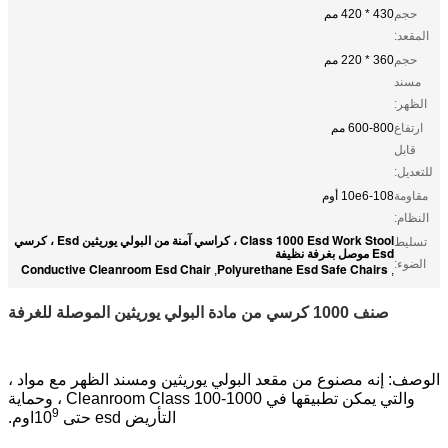
حجم
430 * 420 مم
المقعد:
حجم
360 * 220 مم
مسند
الظهر:
ارتفاع
600-800 مم
قابل
للتعديل:
مقاومة
10e6-108 أوم
النظام:
Class 1000 Esd Work Stool ، كراسي آمنة من البولي يوريثين Esd ، كرسي
تسليط
Esd موصل بغرفة نظيفة
الضوء:
Conductive Cleanroom Esd Chair
Polyurethane Esd Safe Chairs
,
,
صنف 1000 كرسي من مادة البولي يوريثين الموصلة للغرفة
الوصف: إنه مصنوع من مقعد البولي يوريثين ومسند الظهر مع مواد ،
والتي يمكن تطبيقها في Cleanroom Class 100-1000 ، وحماية
9
التأريض esd حتى 10
اوم.