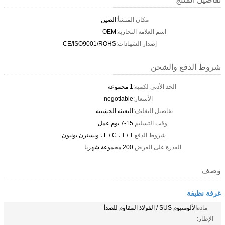
مكان المنشأ:
الصين
اسم العلامة التجارية:
OEM
إصدار الشهادات:
CE/ISO9001/ROHS
شروط الدفع والشحن
الحد الأدنى لكمية:
1 مجموعة
الأسعار:
negotiable
تفاصيل التغليف:
التعبئة الخشبية
وقت التسليم:
7-15 يوم عمل
شروط الدفع:
L / C ، T / T ، ويسترن يونيون
القدرة على العرض:
200 مجموعة شهريا
وصف
غرفة نظيفة
مادة
الألومنيوم SUS / الفولاذ المقاوم للصدأ
الإطار: