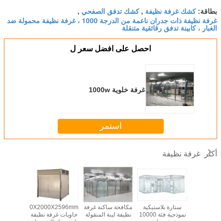
كشك غرفة نظيفة
كشك تدفق الصفحي
بطاقة:
,
,
غرفة نظيفة ذات جدران ناعمة من الدرجة 1000 ، غرفة نظيفة محمولة ضد
الغبار ، كابينة تدفق رقائقية متنقلة
احصل على افضل سعر ل
غرفة خلوية 1000w
استمر
غرفة نظيفة
أكثر
H14 Hepa 
ستارة بلاستيكية
مكافحة ساكنة غرفة
2000X2000X2596mm
MP
سيل ذات
نموذجية فئة 10000
نظيفة لينة المنقولة
حاويات غرفة نظيفة
eutical