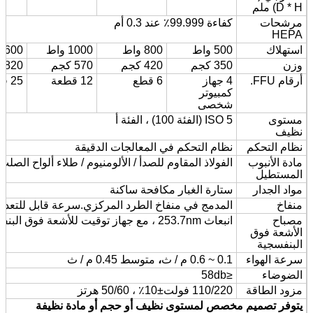
D * H) ملم
مرشحات
كفاءة 99.999٪ عند 0.3 أم
HEPA
استهلاك
500 واط
800 واط
1000 واط
1600 واط
وزن
350 كجم
420 كجم
570 كجم
820 كجم
أرقام FFU.
4 جهاز
6 قطع
12 قطعة
25 قطعة
كمبيوتر
شخصى
مستوى
ISO 5 (الفئة 100) ، الفئة أ
نظيف
نظام التحكم
نظام التحكم في المعالجات الدقيقة
مادة الأنبوب
الفولاذ المقاوم للصدأ / الألومنيوم / طلاء ألواح الصلب
المستطيل
مواد الجدار
ستارة الغبار مكافحة ساكنة
منفاخ
المدمج في منفاخ الطرد المركزي.سرعة قابل للتعدي
مصباح
انبعاث 253.7nm ، مع جهاز توقيت للأشعة فوق البنفسجية
الأشعة فوق
البنفسجية
سرعة الهواء
0.1 ~ 0.6 م / ث
،
متوسط ​​0.45 م / ث
الضوضاء
≤58db
مزود الطاقة
110/220 فولت
±
10٪ ، 50/60 هرتز
يتوفر تصميم مخصص لمستوى نظيف أو حجم أو مادة نظيفة