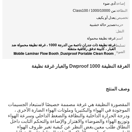
إضاءة:
أدى ضوء
النظافة:
من Class100 / 1000/10000
تخصيص:
يعدل أو يكيف
حزمة
تصدير حالة خشبية
النقل:
اسم:
غرفة نظيفة محمولة
غرفة نظيفة ذات جدران ناعمة من الدرجة 1000 ، غرفة نظيفة محمولة ضد
تسليط
الغبار ، كابينة تدفق رقائقية متنقلة
الضوء:
Mobile Laminar Flow Booth
Dustproof Portable Clean Room
,
,
الغرفة النظيفة 1000 Dwproof والغبار غرفة نظيفة
وصف المنتج
المقصورة النظيفة هي غرفة مصممة خصيصًا لاستبعاد الجسيمات
الموجودة في الهواء والبكتيريا وملوثات الهواء الضارة الأخرى ،
ودرجة الحرارة الداخلية والنظافة والضغط الداخلي وسرعة الهواء
وتوزيع الهواء والضوضاء والاهتزاز والإضاءة والتحكم الثابت داخل
النطاق طلب معين.بغض النظر عن كيفية تغير ظروف الهواء