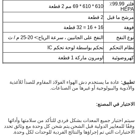
فلتر 99.99٪
610 * 610 * 69 مم 2 قطعة
HEPA
مرشح ما قبل
2 قطعة
فوهة
16 + 16 = 32 قطعة
نوع النفخ
النفخ على الجانبين ، سرعة الرياح:> 20-25 م / ث
نظام التحكم
تحكم بواسطة لوحة تحكم IC
كهروضوئية
اومرون ماركة 1 قطعة
مصباح LED
1 × 18 واط
من Philips
تطبيق:
عادة ما يستخدم دش الهواء الفولاذ المقاوم للصدأ للأغذية
والأدوية والبيولوجية أو غيرها من الصناعات.
الاختبار في المصنع:
سيتم اختبار جميع المعدات بشكل فردي للتأكد من سلامتها وأدائها
وفقًا للمعايير الدولية قبل الشحن.يتم شحن كل وحدة مع وثائق تحدد
الاختبارات التي تم إجراؤها والنتائج الفردية للوحدات لكل وحدة.