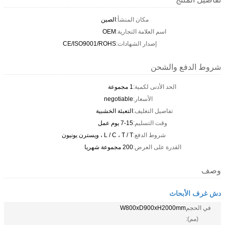
مكان المنشأ:
الصين
اسم العلامة التجارية:
OEM
إصدار الشهادات:
CE/ISO9001/ROHS
شروط الدفع والشحن
الحد الأدنى لكمية:
1 مجموعة
الأسعار:
negotiable
تفاصيل التغليف:
التعبئة الخشبية
وقت التسليم:
7-15 يوم عمل
شروط الدفع:
L / C ، T / T ، ويسترن يونيون
القدرة على العرض:
200 مجموعة شهريا
وصف
دش غرف الأبحاث
في الحجم
W800xD900xH2000mm
(مم):