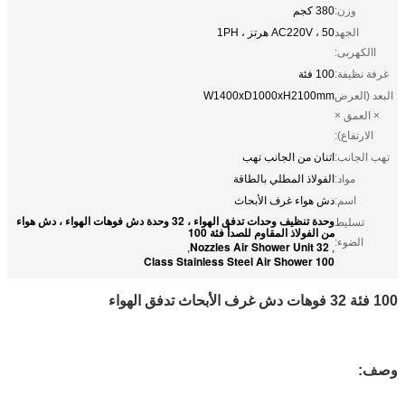
وزن:
380 كجم
الجهد
AC220V ، 50 هرتز ، 1PH
االكهربى:
غرفة نظيفة:
100 فئة
البعد (العرض
W1400xD1000xH2100mm
× العمق ×
الارتفاع):
تهب الجانب:
اثنان من الجانب تهب
مواد:
الفولاذ المطلي بالطاقة
اسم:
دش هواء غرف الأبحاث
وحدة تنظيف وحدات تدفق الهواء ، 32 وحدة دش فوهات الهواء ، دش هواء
تسليط
من الفولاذ المقاوم للصدأ فئة 100
الضوء:
32 Nozzles Air Shower Unit
,
,
100 Class Stainless Steel Air Shower
100 فئة 32 فوهات دش غرف الأبحاث تدفق الهواء
وصف: