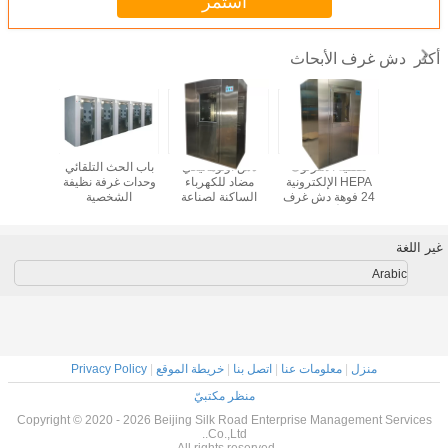
استمر
دش غرف الأبحاث
أكثر
ش الزاوية
تصفية الانترلوك
دش أوتوماتيكي
باب الحث التلقائي
مزدوج انز
الأبحاث
HEPA الإلكترونية
مضاد للكهرباء
وحدات غرفة نظيفة
دش الا
24 فوهة دش غرف
الساكنة لصناعة
الشخصية
الإلكترو
الأبحاث
المواد الغذائية
الأب
غير اللغة
Arabic
منزل
|
معلومات عنا
|
اتصل بنا
|
خريطة الموقع
|
Privacy Policy
منظر مكتبيّ
Copyright © 2020 - 2026 Beijing Silk Road Enterprise Management Services
Co.,Ltd..
All rights reserved.