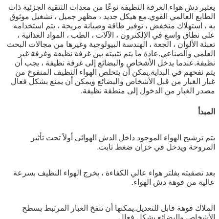
يعتبر دش هواء الغرفة النظيفة نوعًا من معدات التنقية الجزئية ذات
الطابع العالمي القوي.مع هيكل جديد ، مظهر جميل ، تشغيل موثوق
به ، استهلاك منخفض ، توفير طاقة وصيانة مريحة ، يتم استخدامه
على نطاق واسع في الإلكترون ، الآلات ، الطب ، المواد الغذائية ،
تعبئة الألوان ، الجعة ، الهندسة البيولوجية وغيرها من مجالات البحث
العلمي والصناعي.عادة ما يتم تثبيته بين غرفة نظيفة وغرفة غير
نظيفة.عندما يدخل الأشخاص والبضائع إلى غرفة نظيفة ، يجب أن
يتم نفخهم في البداية.يمكن أن يتخلص الهواء النظيف المنفوخ من
غبار الغبار من قبل الأشخاص والبضائع ويمكن أن يمنع بشكل فعال
مصدر الغبار من الدخول إلى منطقة نظيفة.
المبدأ
يتم ترشيح الهواء الموجود داخل الدش الهوائي أولاً تحت تأثير
المروحة ويدخل في خزان ضغط ثابت.
بعد تصفيته بفلتر هواء عالي الكفاءة ، يخرج الهواء النظيف بسرعة
عالية من فوهة دش الهواء.
الملاك فوهة قابل للتعديل.يمكنها أن تنفخ الغبار المرتبط بسطح
الأشخاص والبضائع بشكل فعال.