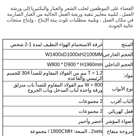
القضاء على الموظفين لجلب الشعر والغبار والبكتيريا إلى ورشة
العمل ، لتلبية معايير تنقية ورشة العمل الخالية من الغبار الصارمة
في مكان العمل ، وتلبية متطلبات تلوث بيئة الإنتاج ، وإنتاج منتجات
عالية الجودة.
المنتج
غرفة الاستحمام الهواء النظيف لمدة 1-2 شخص
الحجم الخارجي
W1400xD1000xH2100MM
الحجم الداخلي
W800 * D900 * H1960mm
T = 1.2 مم من الفولاذ المقاوم للصدأ 304 للجسم
مواد:
الرئيسي والقاعدة
W = 800 مم الفولاذ المقاوم للصدأ باب منزلق
نوع الأبواب
ورقة واحدة لباب المدخل وباب الخروج
الباب أقرب
2 مجموعات
قفل كهربائي
2 مجموعات
أضواء المؤشر
أخضر وأحمر
مروحة منفاخ
2sets ، السعة: 1800CMH / مجموعة