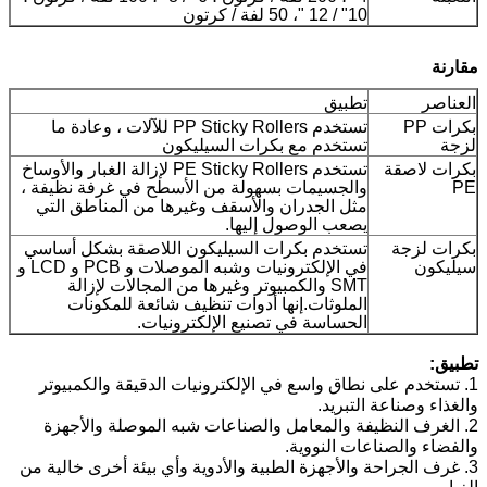
10" / 12 "، 50 لفة / كرتون
مقارنة
العناصر
تطبيق
بكرات PP
تستخدم PP Sticky Rollers للآلات ، وعادة ما
لزجة
تستخدم مع بكرات السيليكون
بكرات لاصقة
تستخدم PE Sticky Rollers لإزالة الغبار والأوساخ
PE
والجسيمات بسهولة من الأسطح في غرفة نظيفة ،
مثل الجدران والأسقف وغيرها من المناطق التي
يصعب الوصول إليها.
بكرات لزجة
تستخدم بكرات السيليكون اللاصقة بشكل أساسي
سيليكون
في الإلكترونيات وشبه الموصلات و PCB و LCD و
SMT والكمبيوتر وغيرها من المجالات لإزالة
الملوثات.إنها أدوات تنظيف شائعة للمكونات
الحساسة في تصنيع الإلكترونيات.
تطبيق:
1. تستخدم على نطاق واسع في الإلكترونيات الدقيقة والكمبيوتر
والغذاء وصناعة التبريد.
2. الغرف النظيفة والمعامل والصناعات شبه الموصلة والأجهزة
والفضاء والصناعات النووية.
3. غرف الجراحة والأجهزة الطبية والأدوية وأي بيئة أخرى خالية من