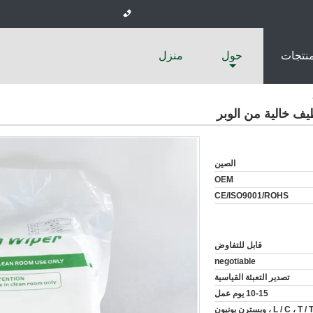
منتجات
حول
منزل
الصين
OEM
CE/ISO9001/ROHS
قابل للتفاوض
negotiable
تصدير التعبئة القياسية
10-15 يوم عمل
L / C ، T /  ، ويسترن يونيون