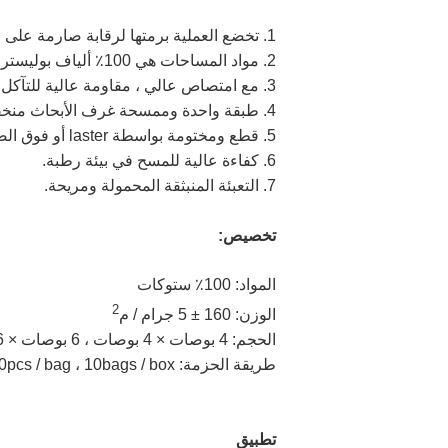
1. تخضع العملية برمتها لرقابة صارمة على الجودة.
2. مواد المساحات هي 100٪ ألياف بوليستر طويلة.
3. مع امتصاص عالي ، مقاومة عالية للتآكل ، ليونة.
4. طبقة واحدة وممسحة غرف الأبحاث منخفضة الوبر.
5. قطع ومختومة بواسطة laster أو فوق الصوتية ، وغسلها وتجفيفها.
6. كفاءة عالية للمسح في بيئة رطبة.
7. التعبئة المنبثقة المحمولة ومريحة.
تخصيص:
المواد: 100٪ ستوكات
2
الوزن: 160 ± 5 جرام / م
الحجم: 4 بوصات × 4 بوصات ، 6 بوصات × 6 بوصات ، 9 بوصات × 9 بوصات ، 12 بوصة × 12 بوصة
طريقة الحزمة: 150pcs / bag ، 10bags / box
تطبيق