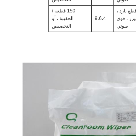
طع بارد ،
150 قطعة /
يزر ، فوق
9،6،4
الحقيبة ، أو
صوتي
التخصيص