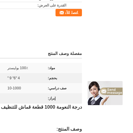
القدرة على العرض:
ﺎﺘﺼﻟ ﺍﻶﻧ
مفصلة وصف المنتج
مواد:
100٪ بوليستر
بحجم:
4 "6" 9 "
صف دراسي:
10-1000
إبراز:
درجة النعومة 1000 قطعة قماش للتنظيف خالية من الوبر
وصف المنتج: