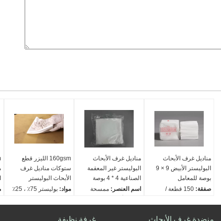
مناديل غرف الأبحاث
مناديل غرف الأبحاث
160gsm الليزر قطع
البوليستر الأبيض 9 × 9
البوليستر غير المعقمة
ستوكات مناديل غرف
م
بوصة للمعامل
الصناعية 4 * 4 بوصة
الأبحاث البوليستر
ا
صفقة:
150 قطعة /
اسم العنصر:
ممسحة
مواد:
بوليستر 75٪ ، 25٪
م
الحقيبة
غرف الأبحاث الصناعية
نايلون
ب
بحجم:
4 "6" 9 "
البوليستر
الكلمات الدالة:
مناديل
ص
اللون:
أبيض
منضدة غرف الأبحاث
مواد:
البوليستر
غرفة نظيفة
التنظيف