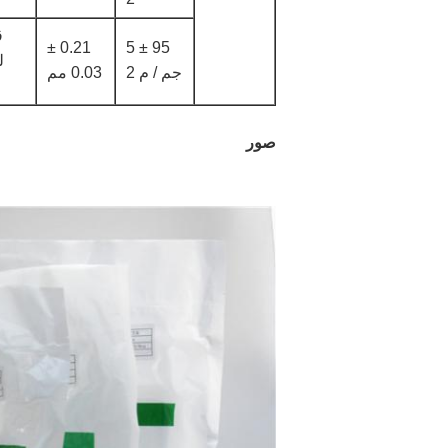
ق
0.21 ±
95 ± 5
ل
جم / م 2
0.03 مم
صور