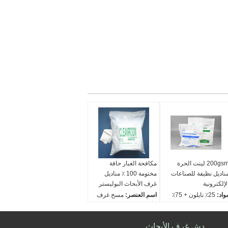
200gsm لينت الحرة
مكافحة الغبار حافة
ناديل نظيفة للصناعات
مختومة 100 ٪ مناديل
لإلكترونية
غرف الأبحاث البوليستر
واد:
25٪ نايلون + 75٪
اسم العنصر:
مسح غرف
وليستر
الأبحاث ذات الحواف
فقة:
100 قطعة /
المغلقة
الحقيبة ، 10 أكياس /
دش غرف الأبحاث
اللون:
wihte