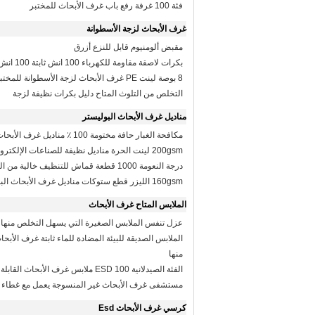
فئة 100 غرفة رفع باب غرف الأبحاث للمختبر
غرف الأبحاث لزجة الأسطوانة
مقبض ألومنيوم قابل للنزع أزرق
بكرات لاصقة مقاومة للكهرباء 100 انش ثابتة 100 انش
8 بوصة لينت PE غرف الأبحاث لزجة الأسطوانة للمختبرات
التخلص من التلوث المتاح دليل بكرات نظيفة لزجة
مناديل غرف الأبحاث البوليستر
مكافحة الغبار حافة مختومة 100 ٪ مناديل غرف الأبحاث البوليستر
200gsm لينت الحرة مناديل نظيفة للصناعات الإلكترونية
درجة النعومة 1000 قطعة قماش للتنظيف خالية من الوبر
160gsm الليزر قطع ستوكات مناديل غرف الأبحاث البوليستر
الملابس المتاح غرف الأبحاث
عزل تنفس الملابس الصغيرة التي يسهل التخلص منها ا
الملابس الصديقة للبيئة المضادة للماء ثابتة غرف الأب
منها
الفئة الصيدلانية 100 ESD ملابس غرف الأبحاث القابلة للغسيل
مستشفى غرف الأبحاث غير المنسوجة يعمل مع غطاء 
كرسي غرف الأبحاث Esd