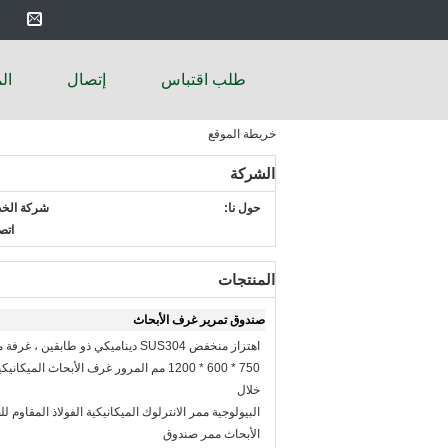
طلب اقتباس
إتصال
ال
خريطة الموقع
الشركة
حول نا:
شركة الخ
اتص
المنتجات
صندوق تمرير غرف الأبحاث
اهتزاز منخفض SUS304 ديناميكي ذو طابقين ، غرفة ممر غرف الأبحاث
750 * 600 * 1200 مم المرور غرف الأبحاث المي
خلال
البيولوجية ممر الانترلوك الميكانيكية الفولاذ المقاوم 
الأبحاث ممر صندوق