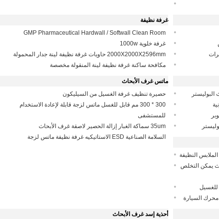
غرفة نظيفة
GMP Pharmaceutical Hardwall / Softwall Clean Room
غرفة خلوية 1000w
2000X2000X2596mm حاويات غرفة نظيفة لينة جدار المحمولة
مكافحة ساكنة غرفة نظيفة لينة المنقولة مخصصة
ماتس غرف الأبحاث
حصيرة تنظيف غرفة الغسيل من السيليكون
300 * 300 مم قابل للغسل ماتس لزجة قابلة لإعادة الاستخدام
للمستشفى
35um سماكة الغبار إزالة الحصير لاصقة غرف الأبحاث
السلامة الصناعية ESD الاستاتيكيه غرفة نظيفة ماتس لزجة
لملابس النظيفة
حاث يمكن التخلص
محرك السيارة
أحذية إسد غرف الأبحاث