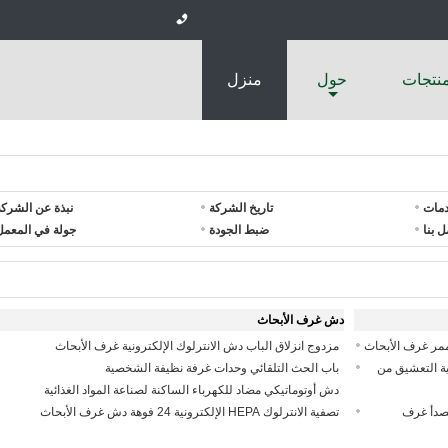
منتجات
حول
منزل
دمات
تاريخ الشركة
نبذة عن الشركة
ل بنا
ضبط الجودة
جولة في المعمل
دش غرف الأبحاث
مزدوج انزلاق الباب دش الانترلوك الإلكترونية غرف الأبحاث
كانيكية التعشيق من
باب الحث التلقائي وحدات غرفة نظيفة الشخصية
دش أوتوماتيكي مضاد للكهرباء الساكنة لصناعة المواد الغذائية
للصدأ غرف
تصفية الانترلوك HEPA الإلكترونية 24 فوهة دش غرف الأبحاث