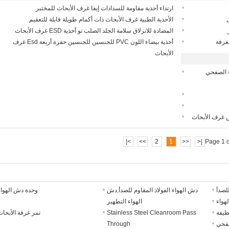
ارتداء أحذية مقاومة للسدادات إيفا غرف الأبحاث للمختبر
الأحذية الطبية غرف الأبحاث ذات أكمام طويلة قابلة للتعقيم
المضادة للانزلاق سلامة الجلد الصلب تو أحذية ESD غرف الأبحاث
أحذية بيضاء اللون PVC للجنسين للجنسين حفرة أربعة Esd غرف
الأبحاث
ء الصفحي
>|
>>
2
1
<<
|<
Page 1 o
للصدأ
دش الهواء الفولاذ المقاوم للصدأ,دش
وحدة دش الهواء
هواء
الهواء التطهير
ظيفة
Stainless Steel Cleanroom Pass
تمر غرفة الأبحاث
فحي
Through