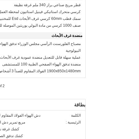
قطر مريح صناعي براز 340 ملم غرفة نظيفة
كرسي متحرك استاتيكي فينيل استاتيون لمحطة العمل
سمك قطب 60mm كرسي غرف الأبحاث Esd للمختبر
صنف 1000 كرسي من مادة البولي يوريثين الموصلة للغرفة
منضدة غرف الأبحاث
مصباح الفلورسنت الرأسي مجلس الوزراء تدفق الهوا
البيولوجية
عملية سهلة قابل للتعديل منضدة عمودية غرف الأبحاث
منضدة تدفق الهواء الصفحي الطبية 100 للمستشفى
1900x850x1480mm الفولاذ المقاوم للصدأ 3 أشخاص غرف الأبحاث
f 2
بطاقة
الكلمة
دش الهواء الفولاذ المقاوم 
الرئيسية :
مربع تمرير دش ال
كشك غرفة ن
كشك تدفق الص