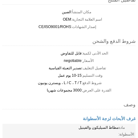
مكان المنشأ:
الصين
اسم العلامة التجارية:
OEM
إصدار الشهادات:
CE/ISO9001/ROHS
شروط الدفع والشحن
الحد الأدنى لكمية:
قابل للتفاوض
الأسعار:
negotiable
تفاصيل التغليف:
تصدير التعبئة القياسية
وقت التسليم:
10-15 يوم عمل
شروط الدفع:
L / C ، T / T ، ويسترن يونيون
القدرة على العرض:
3000 مجموعات شهريا
وصف
غرف الأبحاث لزجة الأسطوانة
مادة
مطاط السيليكون والفينيل
الأسطوانة: