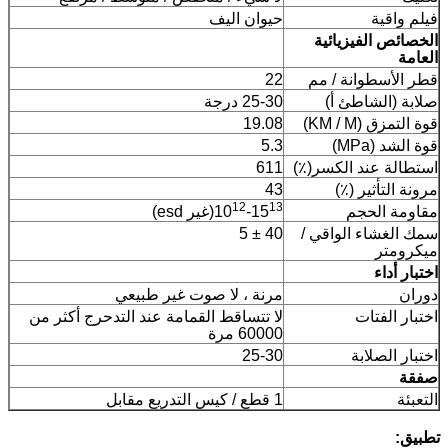
فيلم واقية
حيوان اليف
الخصائص الفيزيائية
العامة
قطر الأسطوانة / مم
22
صلابة (الشاطئ أ)
25-30 درجة
قوة التمزق (KM / M)
19.08
قوة الشد (MPa)
5.3
استطالة عند الكسر(٪)
611
مرونة التأثير (٪)
43
12
13
مقاومة الحجم
-15
10
(غير esd)
سمك الغشاء الواقي /
40 ± 5
ميكرومتر
اختبار أداء
دوران
مرنة ، لا صوت غير طبيعي
اختبار الفتات
لا تتساقط القمامة عند التدحرج أكثر من
60000 مرة
اختبار الصلابة
25-30
صفقة
التعبئة
1 قطع / كيس التدريع مقابل
تطبيق: