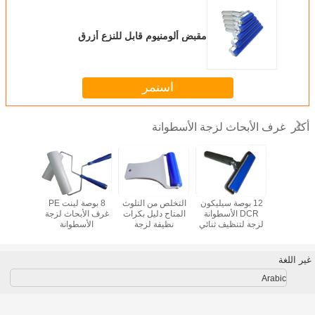
مقبض ألومنيوم قابل للنزع أزرق
استمر
غرف الأبحاث لزجة الأسطوانة
أكثر
وصة غرف
12 بوصة سيليكون
التخلص من التلوث
8 بوصة لينت PE
بكرات لاص
اث لزجة
DCR الأسطوانة
المتاح دليل بكرات
غرف الأبحاث لزجة
سطوانة
لزجة لتنظيف ثنائي
نظيفة لزجة
الأسطوانة
ثابتة 100 انش
الفينيل متعدد الكلور
للمختبرات
غير اللغة
Arabic