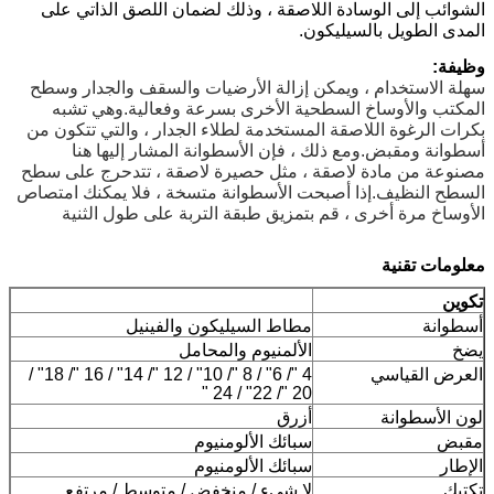
الشوائب إلى الوسادة اللاصقة ، وذلك لضمان اللصق الذاتي على
المدى الطويل بالسيليكون.
وظيفة:
سهلة الاستخدام ، ويمكن إزالة الأرضيات والسقف والجدار وسطح
المكتب والأوساخ السطحية الأخرى بسرعة وفعالية.وهي تشبه
بكرات الرغوة اللاصقة المستخدمة لطلاء الجدار ، والتي تتكون من
أسطوانة ومقبض.ومع ذلك ، فإن الأسطوانة المشار إليها هنا
مصنوعة من مادة لاصقة ، مثل حصيرة لاصقة ، تتدحرج على سطح
السطح النظيف.إذا أصبحت الأسطوانة متسخة ، فلا يمكنك امتصاص
الأوساخ مرة أخرى ، قم بتمزيق طبقة التربة على طول الثنية
معلومات تقنية
تكوين
أسطوانة
مطاط السيليكون والفينيل
يضخ
الألمنيوم والمحامل
العرض القياسي
4 "/ 6" / 8 "/ 10" / 12 "/ 14" / 16 "/ 18" /
20 "/ 22" / 24 "
لون الأسطوانة
أزرق
مقبض
سبائك الألومنيوم
الإطار
سبائك الألومنيوم
تكتيك
لا شيء / منخفض / متوسط ​​/ مرتفع