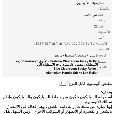
الإطار
سبائك الألومنيوم
والتعامل:
فيلم
حيوان اليف
واقية:
قطر
22
الأسطوانة
/ مم:
الأحجام
4 "/ 6" / 8 "/ 10" / 12 "/ 14" / 16 "/ 18" / 20 "/ 22&q
القياسية:
لزوجة:
لا شيء / منخفض / متوسط ​​/ مرتفع
Peelable Cleanroom Tacky Roller ، الأزرق Cleanroom لزجة
تسليط
الأسطوانة ، مقبض الألومنيوم لزجة الأسطوانة الوبر
الضوء:
Blue Cleanroom Sticky Roller
,
,
Aluminium Handle Sticky Lint Roller
مقبض ألومنيوم قابل للنزع أزرق
وصف:
أسطوانة السيليكون تتكون من مطاط السيليكون والسيليكون وإطار
سبائك الألومنيوم.
إنها عبارة عن منتجات إزالة ذاتية اللصق ، وهي فعالة في الالتصاق
بالشعر أو القشرة أو الانصهار أو الشوائب الأخرى ، ومن السهل نقل