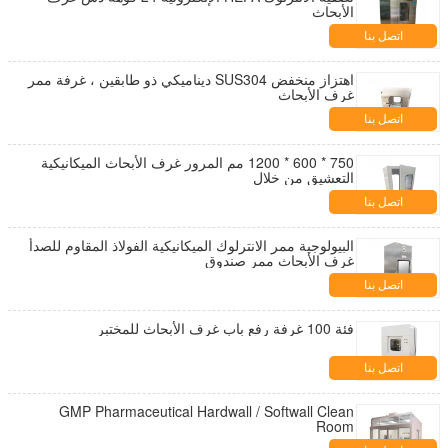
الأبحاث
اتصل بنا
اهتزاز منخفض SUS304 ديناميكي ذو طابقين ، غرفة ممر
غرف الأبحاث
اتصل بنا
750 * 600 * 1200 مم المرور غرف الأبحاث الميكانيكية
التعشيق من خلال
اتصل بنا
البيولوجية ممر الانترلوك الميكانيكية الفولاذ المقاوم للصدأ
غرف الأبحاث ممر صندوق
اتصل بنا
فئة 100 غرفة رفع باب غرف الأبحاث للمختبر
اتصل بنا
GMP Pharmaceutical Hardwall / Softwall Clean
Room