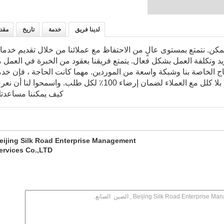
لدينا فريق
خدمة
تاريخ
مقد
كن. نتمتع بمستوى عالٍ من الاحتفاظ مع عملائنا من خلال تقديم خدم
يد وتكلفة العمل بشكل فعال. يتمتع فريقنا بعقود من الخبرة في العمل 
تاج الخاصة بنا وشبكة واسعة من الموردين. مهما كانت الحاجة ، فإن خد
العملاء والموظفين الفنيين لدينا يعملون بلا كلل مع العملاء لضمان إرضاء 100٪ لكل طلب. واسمحوا لنا أ
كيف يمكننا مساعدت
eijing Silk Road Enterprise Management
ervices Co.,LTD