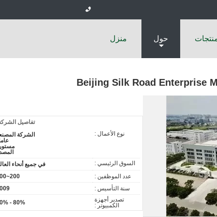
منتجات
حول
منزل
Beijing Silk Road Enterprise
تفاصيل الشركة
نوع الأعمال :
الشركة المصنع
عام
مستور
المصد
السوق الرئيسي :
في جميع أنحاء العال
عدد الموظفين :
200~300
سنة التأسيس :
009
تصدير أجهزة
80% - 90%
الكمبيوتر :