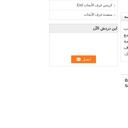
كرسي غرف الأبحاث Esd
منضدة غرف الأبحاث
مة
ات
ابن دردش الآن
مع
مة
ن نعرف
ك.
B
S