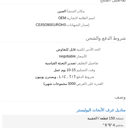
مكان المنشأ:
الصين
اسم العلامة التجارية:
OEM
إصدار الشهادات:
CE/ISO9001/ROHS
شروط الدفع والشحن
الحد الأدنى لكمية:
قابل للتفاوض
الأسعار:
negotiable
تفاصيل التغليف:
تصدير التعبئة القياسية
وقت التسليم:
10-15 يوم عمل
شروط الدفع:
L / C ، T / T ، ويسترن يونيون
القدرة على العرض:
3000 مجموعات شهريا
وصف
مناديل غرف الأبحاث البوليستر
صفقة:
150 قطعة / الحقيبة
بحجم:
4 "6" 9 "