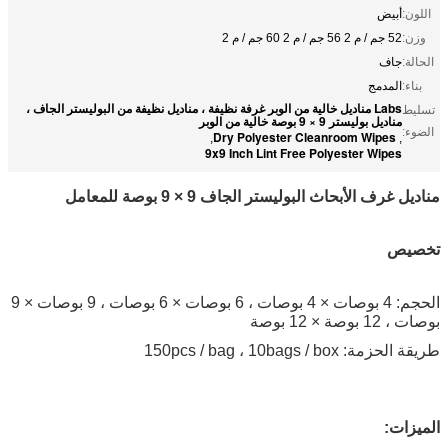
اللون:
أبيض
وزن:
52 جم / م 2 56 جم / م 2 60 جم ​​/ م 2
الحالة:
جاف
بناء:
المدمج
Labs مناديل خالية من الوبر غرفة نظيفة ، مناديل نظيفة من البوليستر الجاف ،
تسليط
مناديل بوليستر 9 × 9 بوصة خالية من الوبر
الضوء:
Dry Polyester Cleanroom Wipes
,
,
9x9 Inch Lint Free Polyester Wipes
مناديل غرف الأبحاث البوليستر الجاف 9 × 9 بوصة للمعامل
تخصيص
الحجم: 4 بوصات × 4 بوصات ، 6 بوصات × 6 بوصات ، 9 بوصات × 9
بوصات ، 12 بوصة × 12 بوصة
طريقة الحزمة: 150pcs / bag ، 10bags / box
الميزات: