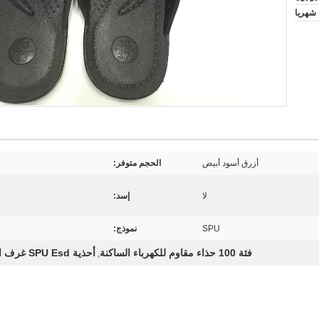
أزرق أسود أبيض
الحجم متوفر:
لا
إسد:
SPU
نموذج:
فئة 100 حذاء مقاوم للكهرباء الساكنة
أحذية SPU Esd غرف الأبحاث
,