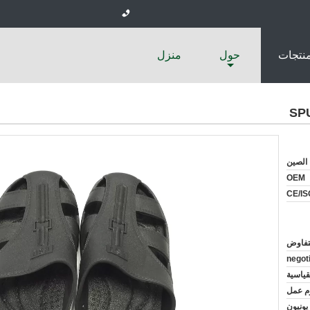
منتجات
حول
منزل
الصين
OEM
CE/I
لتفاوض
negot
قياسية