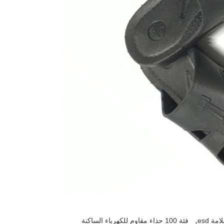
,
مة esd
فئة 100 حذاء مقاوم للكهرباء الساكنة