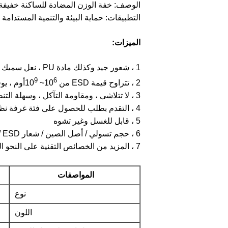
الوصف: خفة الوزن المضادة للساكنة خفيفة
التطبيقات: حماية البيئة والتنمية المستدامة
الميزات:
1 ، شعور جيد وكذلك مادة PU ، نعل سميك ، يخفف من تعب الساق جيدًا ، لا يتولد غبار ؛
9
6
2 ، تتراوح قيمة ESD من 10
~ 10
أوم ، يوف
3 ، لا تتلاشى ، ومقاومة التآكل ، وسهلة التنظيف وسريعة التجفيف ؛
4 ، التقدم بطلب للحصول على فئة غرفة نظيفة 100 والإلكترونيات والصناعات شبه الموصلات
5 ، قابل للغسل وغير تشوه
6 ، حجم تسولي / أصل الصين / شعار ESD / معلومات التاريخ مصبوب
7 ، المزيد من الخصائص التقنية على النحو التالي
المواصفات
نوع
اللون