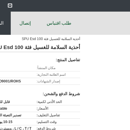
طلب اقتباس
إتصال
ال
أحذية السلامة للغسيل فئة 100 SPU Esd
أحذية السلامة للغسيل فئة 100 SPU Esd
تفاصيل المنتج:
مكان المنشأ:
اسم العلامة التجارية:
إصدار الشهادات:
SO9001/ROHS
شروط الدفع والشحن:
الحد الأدنى لكمية:
قابل ل
الأسعار:
iable
تفاصيل التغليف:
تصدير التعبئة ال
وقت التسليم:
10-15 يوم عمل
شروط الدفع:
L / C ، T / T ، ويسترن يونيون