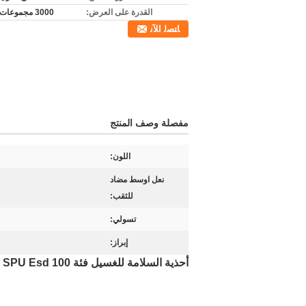
القدرة على العرض:
3000 مجموعات شهريا
ﺎﺘﺼﻟ ﺍﻶﻧ
مفصلة وصف المنتج
اللون:
نعل اوسط مضاد
للثقب:
تسولي:
إبراز:
أحذية السلامة للغسيل فئة 100 SPU Esd