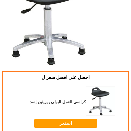
احصل على افضل سعر ل
كراسي العمل البولي يوريثين إسد
استمر