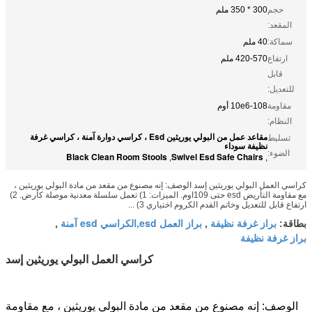
حجم
300 * 350 ملم
المقعد:
سماكة:
40 ملم
ارتفاع
420-570 ملم
قابل
للتعديل:
مقاومة
10e6-108 أوم
النظام:
مقاعد عمل من البولي يوريثين Esd ، كراسي دوارة آمنة ، كراسي غرفة
تسليط
نظيفة سوداء
الضوء:
Black Clean Room Stools
Swivel Esd Safe Chairs
,
,
كراسي العمل البولي يوريثين إسد الوصف: إنه مصنوع من مقعد من مادة البولي يوريثين ،
مع مقاومة التأريض esd حتى 109اوم. الميزات: 1) تعمل سلسلة معدنية موصلة كأرض. 2)
ارتفاع قابل للتعديل وخاتم القدم الكروم اختياري 3) ...
براز غرفة نظيفة
براز العمل esd,الكراسي esd آمنة
بطاقة:
,
,
براز غرفة نظيفة
كراسي العمل البولي يوريثين إسد
الوصف: إنه مصنوع من مقعد من مادة البولي يوريثين ، مع مقاومة