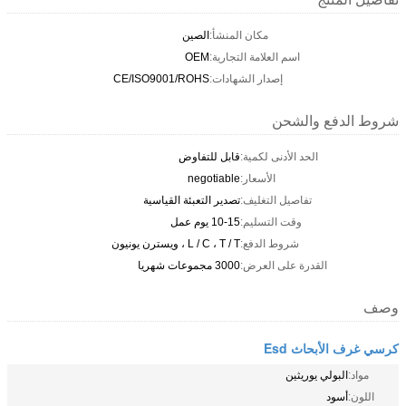
مكان المنشأ:
الصين
اسم العلامة التجارية:
OEM
إصدار الشهادات:
CE/ISO9001/ROHS
شروط الدفع والشحن
الحد الأدنى لكمية:
قابل للتفاوض
الأسعار:
negotiable
تفاصيل التغليف:
تصدير التعبئة القياسية
وقت التسليم:
10-15 يوم عمل
شروط الدفع:
L / C ، T / T ، ويسترن يونيون
القدرة على العرض:
3000 مجموعات شهريا
وصف
كرسي غرف الأبحاث Esd
مواد:
البولي يوريثين
اللون:
أسود