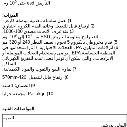
9
التأريض esd حتى 10
اوم.
الميزات:
1) تعمل سلسلة معدنية موصلة كأرض.
2) ارتفاع قابل للتعديل وخاتم القدم الكروم اختياري
3) فئة غرف الأبحاث مصدق 100-1000.
9
7
4) تتراوح مقاومة التأريض ESD من 10
إلى 10
اوم
5) قدم مخروطي بالكروم 5 نجوم ، نصف القطر 240 أو 320 مم
6) انزلاقات النايلون PA ، العجلات الاختيارية إذا تم استخدامها في
المنطقة الحساسة EPA ، يوصى باستخدام العجلات الموصلة أو
الانزلاقات ، والتي يمكن أن توفر أقصى تبديد للتفريغ الكهربائي
الساكن
7) يقاوم البقع والثقوب والمواد الكيميائية.
8) ارتفاع قابل للتعديل: 420-570mm
9) الضمان: 1 سنة
10) Pacakge: مجمعة جزئيا
المواصفات الفنية
القيمة
البولي يوريثين