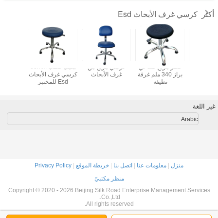
كرسي غرف الأبحاث Esd
أكثر
 متحرك
قطر مريح صناعي
كرسي مريح من
سمك قطب 60mm
كرسي 
كي فينيل
براز 340 ملم غرفة
غرف الأبحاث
كرسي غرف الأبحاث
استاتيك
ون لمحطة
نظيفة
Esd للمختبر
استاتيو
لعمل
الع
غير اللغة
Arabic
منزل
|
معلومات عنا
|
اتصل بنا
|
خريطة الموقع
|
Privacy Policy
منظر مكتبيّ
Copyright © 2020 - 2026 Beijing Silk Road Enterprise Management Services
Co.,Ltd..
All rights reserved.