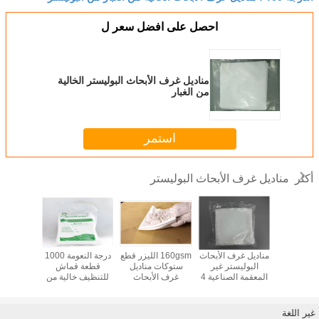
احصل على افضل سعر ل
مناديل غرف الأبحاث البوليستر الخالية
من الغبار
استمر
مناديل غرف الأبحاث البوليستر
أكثر
رف الأبحاث
مناديل غرف الأبحاث
160gsm الليزر قطع
درجة النعومة 1000
ة الصناعية
البوليستر غير
ستوكات مناديل
قطعة قماش
الحرة منا
10
المعقمة الصناعية 4
غرف الأبحاث
للتنظيف خالية من
للصن
* 4 بوصة
البوليستر
الوبر
الإلكت
غير اللغة