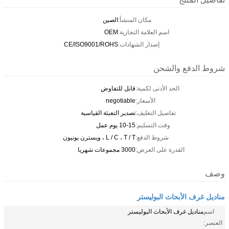
مكان المنشأ:
الصين
اسم العلامة التجارية:
OEM
إصدار الشهادات:
CE/ISO9001/ROHS
شروط الدفع والشحن
الحد الأدنى لكمية:
قابل للتفاوض
الأسعار:
negotiable
تفاصيل التغليف:
تصدير التعبئة القياسية
وقت التسليم:
10-15 يوم عمل
شروط الدفع:
L / C ، T / T ، ويسترن يونيون
القدرة على العرض:
3000 مجموعات شهريا
وصف
مناديل غرف الأبحاث البوليستر
اسم
مناديل غرف الأبحاث البوليستر
العنصر: